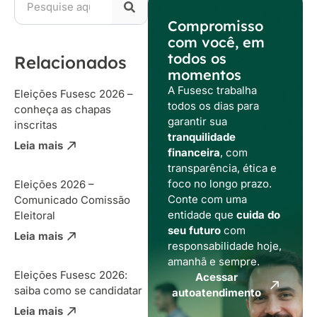
Compromisso
com você, em
todos os
Relacionados
momentos
A Fusesc trabalha
Eleições Fusesc 2026 –
todos os dias para
conheça as chapas
garantir sua
inscritas
tranquilidade
Leia mais
financeira
, com
transparência, ética e
foco no longo prazo.
Eleições 2026 –
Conte com uma
Comunicado Comissão
entidade que
cuida do
Eleitoral
seu futuro
com
Leia mais
responsabilidade hoje,
amanhã e sempre.
Eleições Fusesc 2026:
Acessar
saiba como se candidatar
autoatendimento
Leia mais