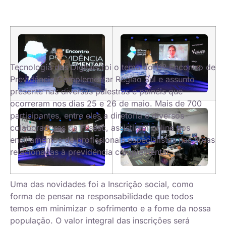
Tecnologia das Digitais foi o tema do 11º Encontro de
Previdência Complementar Região Sul e assunto
presente nas diversas palestras e painéis que
ocorreram nos dias 25 e 26 de maio. Mais de 700
participantes, entre eles a diretoria e diversos
colaboradores da Fusesc, assistiram online aos
ensinamentos de profissionais especialistas nas áreas
relacionadas à previdência complementar.
Uma das novidades foi a Inscrição social, como
forma de pensar na responsabilidade que todos
temos em minimizar o sofrimento e a fome da nossa
população. O valor integral das inscrições será