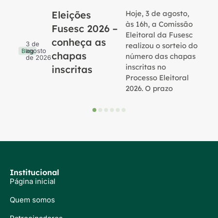
Eleições
Hoje, 3 de agosto,
B
às 16h, a Comissão
Fusesc 2026 –
Eleitoral da Fusesc
conheça as
3 de
realizou o sorteio do
agosto
Blog
chapas
número das chapas
de 2026
inscritas no
inscritas
Processo Eleitoral
2026. O prazo
Institucional
Página inicial
Quem somos