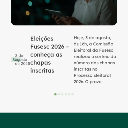
Eleições
Hoje, 3 de agosto,
B
às 16h, a Comissão
Fusesc 2026 –
Eleitoral da Fusesc
conheça as
3 de
realizou o sorteio do
agosto
Blog
chapas
número das chapas
de 2026
inscritas no
inscritas
Processo Eleitoral
2026. O prazo