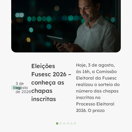
Eleições
Hoje, 3 de agosto,
B
às 16h, a Comissão
Fusesc 2026 –
Eleitoral da Fusesc
conheça as
3 de
realizou o sorteio do
agosto
Blog
chapas
número das chapas
de 2026
inscritas no
inscritas
Processo Eleitoral
2026. O prazo