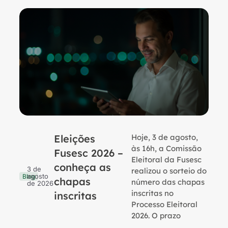
Eleições
Hoje, 3 de agosto,
B
às 16h, a Comissão
Fusesc 2026 –
Eleitoral da Fusesc
conheça as
3 de
realizou o sorteio do
agosto
Blog
chapas
número das chapas
de 2026
inscritas no
inscritas
Processo Eleitoral
2026. O prazo