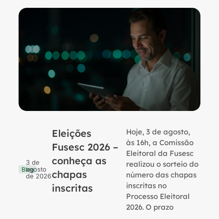
Eleições
Hoje, 3 de agosto,
B
às 16h, a Comissão
Fusesc 2026 –
Eleitoral da Fusesc
conheça as
3 de
realizou o sorteio do
agosto
Blog
chapas
número das chapas
de 2026
inscritas no
inscritas
Processo Eleitoral
2026. O prazo