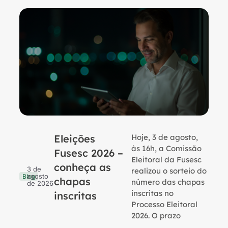
Eleições
Hoje, 3 de agosto,
B
às 16h, a Comissão
Fusesc 2026 –
Eleitoral da Fusesc
conheça as
3 de
realizou o sorteio do
agosto
Blog
chapas
número das chapas
de 2026
inscritas no
inscritas
Processo Eleitoral
2026. O prazo