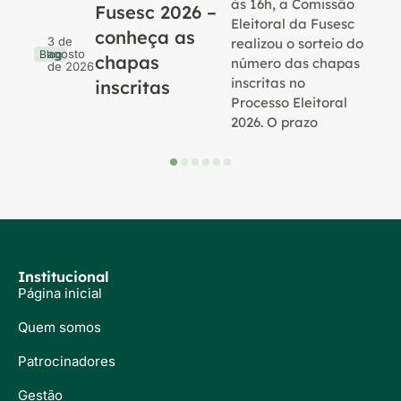
às 16h, a Comissão
Fusesc 2026 –
Eleitoral da Fusesc
conheça as
3 de
realizou o sorteio do
agosto
Blog
chapas
número das chapas
de 2026
inscritas no
inscritas
Processo Eleitoral
2026. O prazo
Institucional
Página inicial
Quem somos
Patrocinadores
Gestão