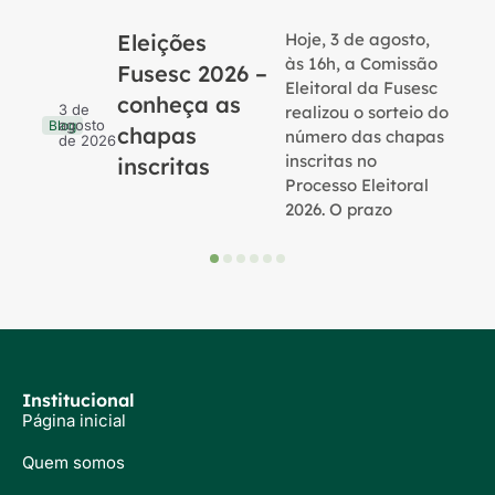
Eleições
Hoje, 3 de agosto,
B
às 16h, a Comissão
Fusesc 2026 –
Eleitoral da Fusesc
conheça as
3 de
realizou o sorteio do
agosto
Blog
chapas
número das chapas
de 2026
inscritas no
inscritas
Processo Eleitoral
2026. O prazo
Institucional
Página inicial
Quem somos