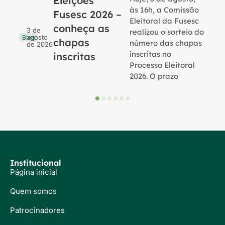
Eleições
B
às 16h, a Comissão
Fusesc 2026 –
Eleitoral da Fusesc
conheça as
3 de
realizou o sorteio do
agosto
Blog
chapas
número das chapas
de 2026
inscritas no
inscritas
Processo Eleitoral
2026. O prazo
Institucional
Página inicial
Quem somos
Patrocinadores