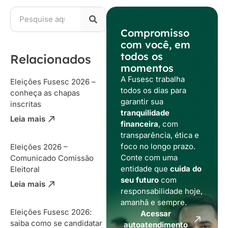
Compromisso
com você, em
todos os
Relacionados
momentos
A Fusesc trabalha
Eleições Fusesc 2026 –
todos os dias para
conheça as chapas
garantir sua
inscritas
tranquilidade
Leia mais
financeira
, com
transparência, ética e
foco no longo prazo.
Eleições 2026 –
Conte com uma
Comunicado Comissão
entidade que
cuida do
Eleitoral
seu futuro
com
Leia mais
responsabilidade hoje,
amanhã e sempre.
Eleições Fusesc 2026:
Acessar
saiba como se candidatar
autoatendimento