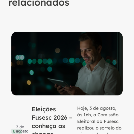
relacionados
Eleições
Hoje, 3 de agosto,
B
às 16h, a Comissão
Fusesc 2026 –
Eleitoral da Fusesc
conheça as
3 de
realizou o sorteio do
agosto
Blog