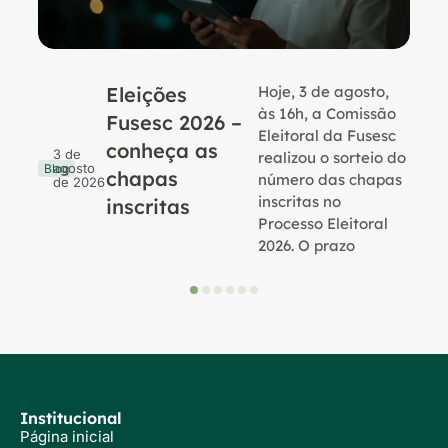
Eleições
Hoje, 3 de agosto,
B
às 16h, a Comissão
Fusesc 2026 –
Eleitoral da Fusesc
conheça as
3 de
realizou o sorteio do
agosto
Blog
chapas
número das chapas
de 2026
inscritas no
inscritas
Processo Eleitoral
2026. O prazo
Institucional
Página inicial