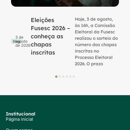
Eleições
Hoje, 3 de agosto,
B
às 16h, a Comissão
Fusesc 2026 –
Eleitoral da Fusesc
conheça as
3 de
realizou o sorteio do
agosto
Blog
chapas
número das chapas
de 2026
inscritas no
inscritas
Processo Eleitoral
2026. O prazo
Institucional
Página inicial