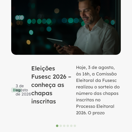
Eleições
Hoje, 3 de agosto,
B
às 16h, a Comissão
Fusesc 2026 –
Eleitoral da Fusesc
conheça as
3 de
realizou o sorteio do
agosto
Blog
chapas
número das chapas
de 2026
inscritas no
inscritas
Processo Eleitoral
2026. O prazo