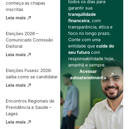
todos os dias para
conheça as chapas
garantir sua
inscritas
tranquilidade
Leia mais
financeira
, com
transparência, ética e
foco no longo prazo.
Eleições 2026 –
Conte com uma
Comunicado Comissão
entidade que
cuida do
Eleitoral
seu futuro
com
Leia mais
responsabilidade hoje,
amanhã e sempre.
Eleições Fusesc 2026:
Acessar
saiba como se candidatar
autoatendimento
Leia mais
Encontros Regionais de
Previdência e Saúde –
Lages
Leia mais