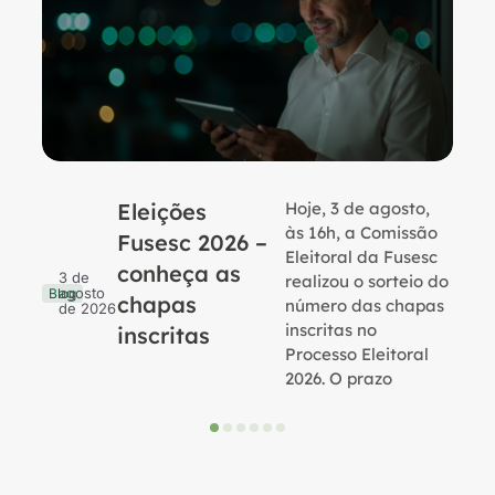
Eleições
Hoje, 3 de agosto,
B
às 16h, a Comissão
Fusesc 2026 –
Eleitoral da Fusesc
conheça as
3 de
realizou o sorteio do
agosto
Blog
chapas
número das chapas
de 2026
inscritas no
inscritas
Processo Eleitoral
2026. O prazo