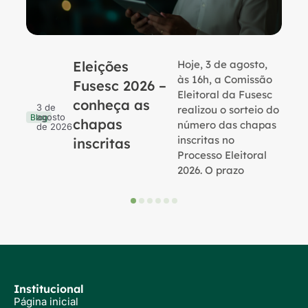
Eleições
Hoje, 3 de agosto,
B
às 16h, a Comissão
Fusesc 2026 –
Eleitoral da Fusesc
conheça as
3 de
realizou o sorteio do
agosto
Blog
chapas
número das chapas
de 2026
inscritas no
inscritas
Processo Eleitoral
2026. O prazo
Institucional
Página inicial