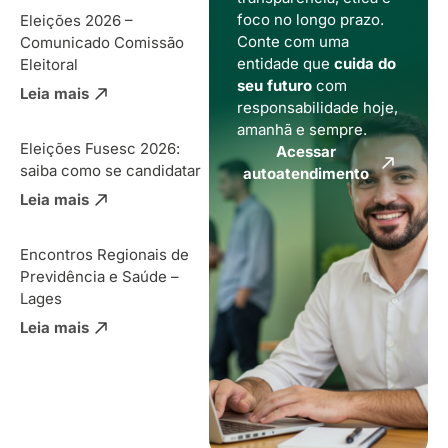
foco no longo prazo.
Eleições 2026 –
Conte com uma
Comunicado Comissão
entidade que
cuida do
Eleitoral
seu futuro
com
Leia mais
responsabilidade hoje,
amanhã e sempre.
Eleições Fusesc 2026:
Acessar
saiba como se candidatar
autoatendimento
Leia mais
Encontros Regionais de
Previdência e Saúde –
Lages
Leia mais