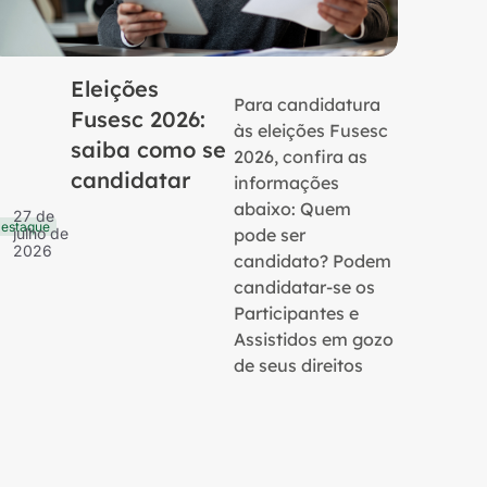
Eleições
Para candidatura
Fusesc 2026:
às eleições Fusesc
saiba como se
2026, confira as
candidatar
informações
16 de
Notícias
julho 
abaixo: Quem
27 de
2026
estaque
pode ser
julho de
2026
candidato? Podem
candidatar-se os
Participantes e
Assistidos em gozo
de seus direitos