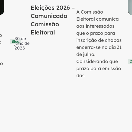
Eleições 2026 –
A Comissão
Comunicado
Eleitoral comunica
Comissão
aos interessados
Eleitoral
que o prazo para
o
30 de
inscrição de chapas
Blog
c
julho de
encerra-se no dia 31
2026
de julho.
Considerando que
D
no
prazo para emissão
das