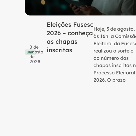
Eleições Fusesc
Hoje, 3 de agosto,
2026 – conheça
às 16h, a Comissã
as chapas
Eleitoral da Fuses
3 de
inscritas
realizou o sorteio
agosto
Blog
de
do número das
2026
chapas inscritas 
Processo Eleitoral
2026. O prazo