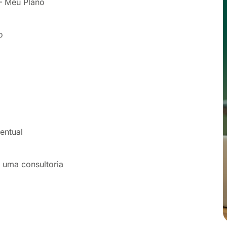
– Meu Plano
o
entual
 uma consultoria