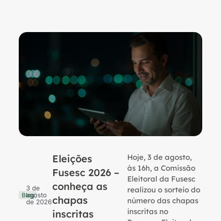
Eleições
Hoje, 3 de agosto,
B
às 16h, a Comissão
Fusesc 2026 –
Eleitoral da Fusesc
conheça as
3 de
realizou o sorteio do
agosto
Blog
chapas
número das chapas
de 2026
inscritas no
inscritas