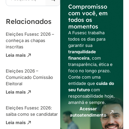
Compromisso
com você, em
todos os
Relacionados
momentos
A Fusesc trabalha
Eleições Fusesc 2026 –
todos os dias para
conheça as chapas
garantir sua
inscritas
tranquilidade
Leia mais
financeira
, com
transparência, ética e
foco no longo prazo.
Eleições 2026 –
Conte com uma
Comunicado Comissão
entidade que
cuida do
Eleitoral
seu futuro
com
Leia mais
responsabilidade hoje,
amanhã e sempre.
Eleições Fusesc 2026:
Acessar
saiba como se candidatar
autoatendimento
Leia mais