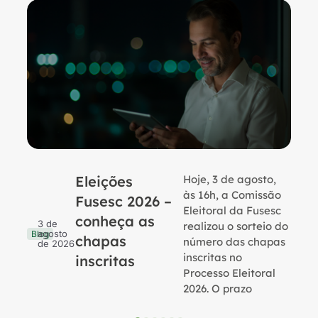
Eleições
Hoje, 3 de agosto,
B
às 16h, a Comissão
Fusesc 2026 –
Eleitoral da Fusesc
conheça as
3 de
realizou o sorteio do
agosto
Blog
chapas
número das chapas
de 2026
inscritas no
inscritas
Processo Eleitoral
2026. O prazo