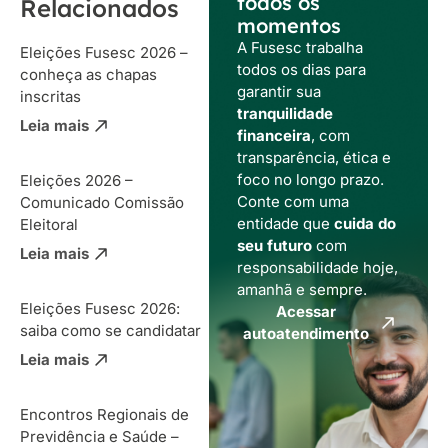
todos os
Relacionados
momentos
A Fusesc trabalha
Eleições Fusesc 2026 –
todos os dias para
conheça as chapas
garantir sua
inscritas
tranquilidade
Leia mais
financeira
, com
transparência, ética e
foco no longo prazo.
Eleições 2026 –
Conte com uma
Comunicado Comissão
entidade que
cuida do
Eleitoral
seu futuro
com
Leia mais
responsabilidade hoje,
amanhã e sempre.
Eleições Fusesc 2026:
Acessar
saiba como se candidatar
autoatendimento
Leia mais
Encontros Regionais de
Previdência e Saúde –