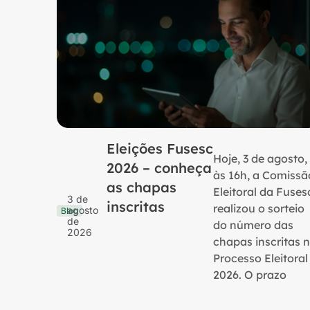
Eleições Fusesc
Hoje, 3 de agosto,
2026 – conheça
às 16h, a Comissã
as chapas
Eleitoral da Fuses
3 de
inscritas
realizou o sorteio
agosto
Blog
de
do número das
2026
chapas inscritas 
Processo Eleitoral
2026. O prazo