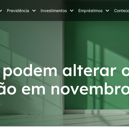
Previdência
Investimentos
Empréstimos
Conteú
 podem alterar 
ção em novembr