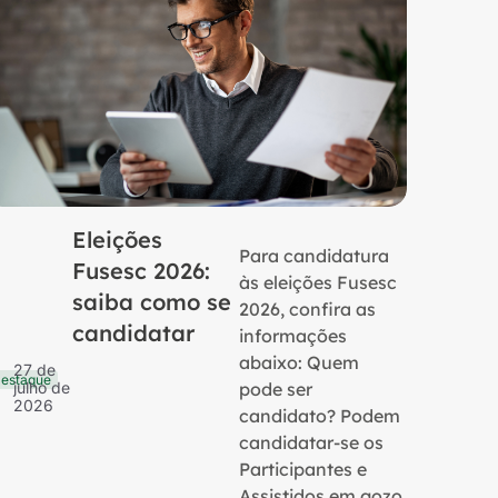
Eleições
Para candidatura
Fusesc 2026:
às eleições Fusesc
saiba como se
2026, confira as
candidatar
informações
16 de
Notícias
julho 
abaixo: Quem
27 de
2026
estaque
pode ser
julho de
2026
candidato? Podem
candidatar-se os
Participantes e
Assistidos em gozo