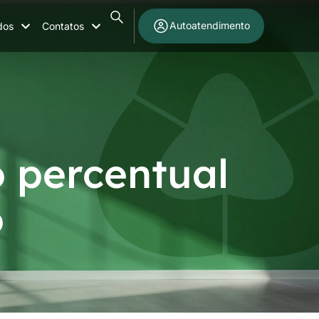
Autoatendimento
dos
Contatos
o percentual
o