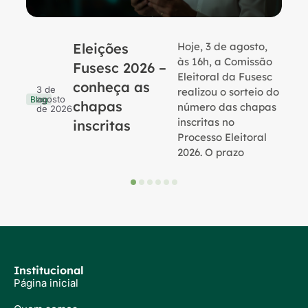
Eleições
Hoje, 3 de agosto,
B
às 16h, a Comissão
Fusesc 2026 –
Eleitoral da Fusesc
conheça as
3 de
realizou o sorteio do
agosto
Blog
chapas
número das chapas
de 2026
inscritas no
inscritas
Processo Eleitoral
2026. O prazo
Institucional
Página inicial