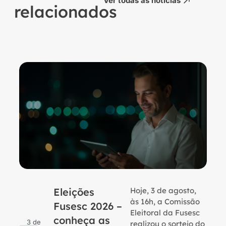
Ver todas as notícias
relacionados
Eleições
Hoje, 3 de agosto,
B
às 16h, a Comissão
Fusesc 2026 –
Eleitoral da Fusesc
conheça as
3 de
realizou o sorteio do