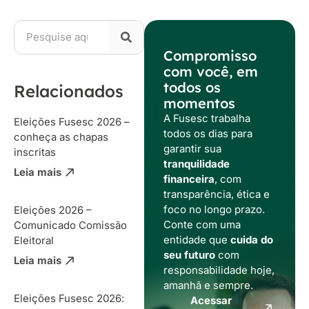
Compromisso
com você, em
todos os
Relacionados
momentos
A Fusesc trabalha
Eleições Fusesc 2026 –
todos os dias para
conheça as chapas
garantir sua
inscritas
tranquilidade
Leia mais
financeira
, com
transparência, ética e
foco no longo prazo.
Eleições 2026 –
Conte com uma
Comunicado Comissão
entidade que
cuida do
Eleitoral
seu futuro
com
Leia mais
responsabilidade hoje,
amanhã e sempre.
Eleições Fusesc 2026:
Acessar