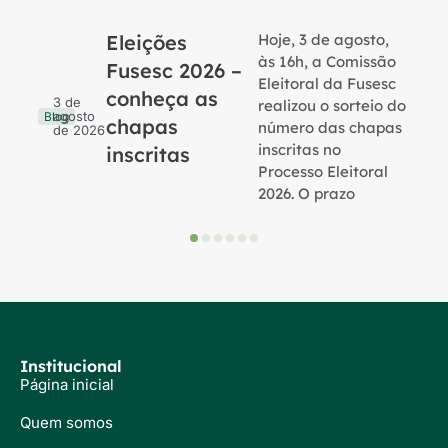
Eleições
Hoje, 3 de agosto,
B
às 16h, a Comissão
Fusesc 2026 –
Eleitoral da Fusesc
conheça as
3 de
realizou o sorteio do
agosto
Blog
chapas
número das chapas
de 2026
inscritas no
inscritas
Processo Eleitoral
2026. O prazo
Institucional
Página inicial
Quem somos