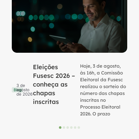
Eleições
Hoje, 3 de agosto,
B
às 16h, a Comissão
Fusesc 2026 –
Eleitoral da Fusesc
conheça as
3 de
realizou o sorteio do
agosto
Blog
chapas
número das chapas
de 2026
inscritas no
inscritas
Processo Eleitoral
2026. O prazo