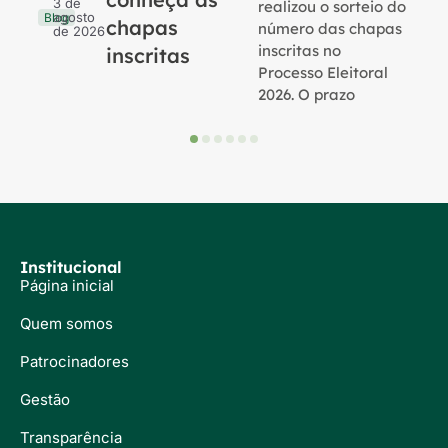
3 de
realizou o sorteio do
agosto
Blog
chapas
número das chapas
de 2026
inscritas no
inscritas
Processo Eleitoral
2026. O prazo
Institucional
Página inicial
Quem somos
Patrocinadores
Gestão
Transparência