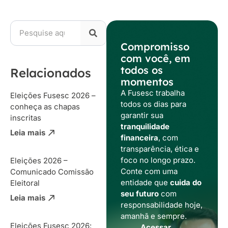
Compromisso
com você, em
todos os
Relacionados
momentos
A Fusesc trabalha
Eleições Fusesc 2026 –
todos os dias para
conheça as chapas
garantir sua
inscritas
tranquilidade
Leia mais
financeira
, com
transparência, ética e
foco no longo prazo.
Eleições 2026 –
Conte com uma
Comunicado Comissão
entidade que
cuida do
Eleitoral
seu futuro
com
Leia mais
responsabilidade hoje,
amanhã e sempre.
Eleições Fusesc 2026:
Acessar