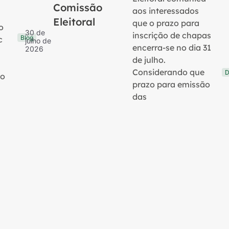
Comissão
aos interessados
Eleitoral
que o prazo para
o
30 de
inscrição de chapas
Blog
c
julho de
encerra-se no dia 31
2026
de julho.
Considerando que
D
no
prazo para emissão
das