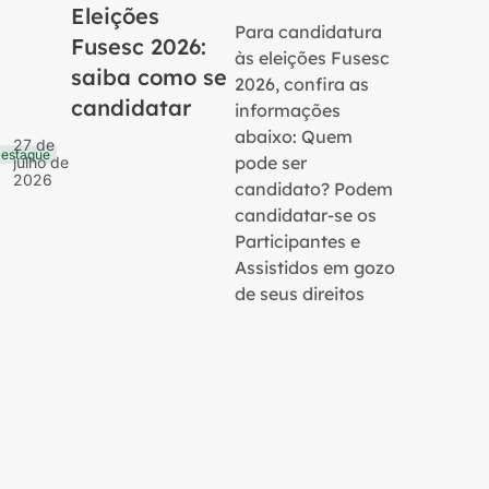
Eleições
Para candidatura
Fusesc 2026:
às eleições Fusesc
saiba como se
2026, confira as
candidatar
informações
16 de
Notícias
julho 
abaixo: Quem
27 de
2026
estaque
pode ser
julho de
2026
candidato? Podem
candidatar-se os
Participantes e
Assistidos em gozo
de seus direitos