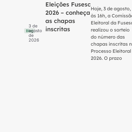
Eleições Fusesc
Hoje, 3 de agosto,
2026 – conheça
às 16h, a Comissã
as chapas
Eleitoral da Fuses
3 de
inscritas
realizou o sorteio
agosto
Blog
de
do número das
2026
chapas inscritas 
Processo Eleitoral
2026. O prazo