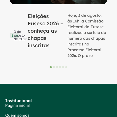
Eleições
Hoje, 3 de agosto,
B
às 16h, a Comissão
Fusesc 2026 –
Eleitoral da Fusesc
conheça as
3 de
realizou o sorteio do
agosto
Blog
chapas
número das chapas
de 2026
inscritas no
inscritas
Processo Eleitoral
2026. O prazo
Institucional
Página inicial
Quem somos