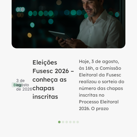
Eleições
Hoje, 3 de agosto,
B
às 16h, a Comissão
Fusesc 2026 –
Eleitoral da Fusesc
conheça as
3 de
realizou o sorteio do
agosto
Blog
chapas
número das chapas
de 2026
inscritas no
inscritas
Processo Eleitoral
2026. O prazo