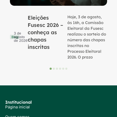
Eleições
Hoje, 3 de agosto,
B
às 16h, a Comissão
Fusesc 2026 –
Eleitoral da Fusesc
conheça as
3 de
realizou o sorteio do
agosto
Blog
chapas
número das chapas
de 2026
inscritas no
inscritas
Processo Eleitoral
2026. O prazo
Institucional
Página inicial
Quem somos