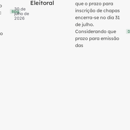
Eleitoral
que o prazo para
o
30 de
inscrição de chapas
Blog
c
julho de
encerra-se no dia 31
2026
de julho.
Considerando que
D
no
prazo para emissão
das