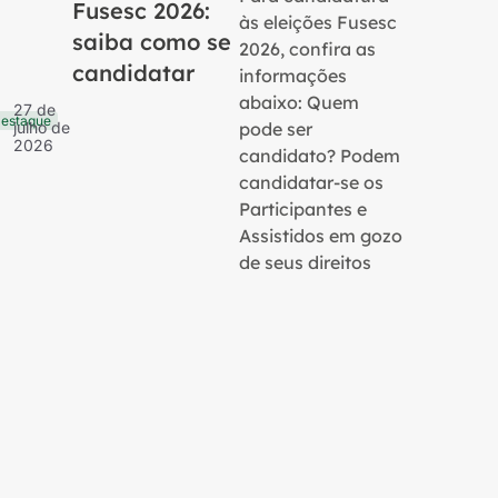
Fusesc 2026:
às eleições Fusesc
saiba como se
2026, confira as
candidatar
informações
16 de
Notícias
julho 
abaixo: Quem
27 de
2026
estaque
pode ser
julho de
2026
candidato? Podem
candidatar-se os
Participantes e
Assistidos em gozo
de seus direitos