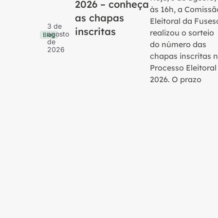
2026 – conheça
às 16h, a Comissã
as chapas
Eleitoral da Fuses
3 de
inscritas
realizou o sorteio
agosto
Blog
de
do número das
2026
chapas inscritas 
Processo Eleitoral
2026. O prazo