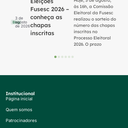
Eleições
Hoje, 3 de agosto,
B
às 16h, a Comissão
Fusesc 2026 –
Eleitoral da Fusesc
conheça as
3 de
realizou o sorteio do
agosto
Blog
chapas
número das chapas
de 2026
inscritas no
inscritas
Processo Eleitoral
2026. O prazo
Institucional
Página inicial
Quem somos
Patrocinadores