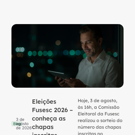
Eleições
Hoje, 3 de agosto,
B
às 16h, a Comissão
Fusesc 2026 –
Eleitoral da Fusesc
conheça as
3 de
realizou o sorteio do
agosto
Blog
chapas
número das chapas
de 2026
inscritas no