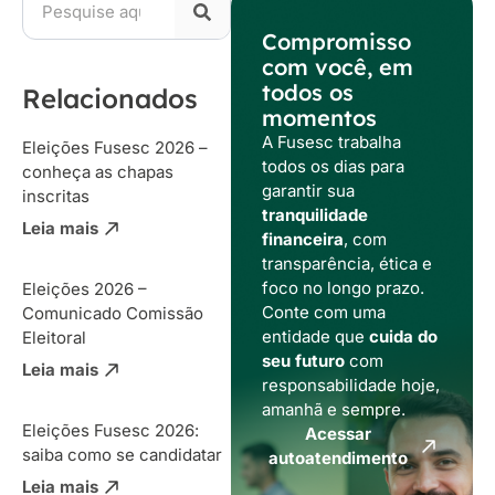
Compromisso
com você, em
todos os
Relacionados
momentos
A Fusesc trabalha
Eleições Fusesc 2026 –
todos os dias para
conheça as chapas
garantir sua
inscritas
tranquilidade
Leia mais
financeira
, com
transparência, ética e
foco no longo prazo.
Eleições 2026 –
Conte com uma
Comunicado Comissão
entidade que
cuida do
Eleitoral
seu futuro
com
Leia mais
responsabilidade hoje,
amanhã e sempre.
Eleições Fusesc 2026:
Acessar
saiba como se candidatar
autoatendimento
Leia mais