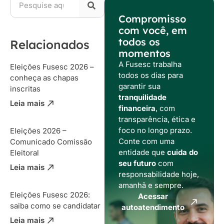
Compromisso
com você, em
todos os
Relacionados
momentos
A Fusesc trabalha
Eleições Fusesc 2026 –
todos os dias para
conheça as chapas
garantir sua
inscritas
tranquilidade
Leia mais
financeira
, com
transparência, ética e
foco no longo prazo.
Eleições 2026 –
Conte com uma
Comunicado Comissão
entidade que
cuida do
Eleitoral
seu futuro
com
Leia mais
responsabilidade hoje,
amanhã e sempre.
Eleições Fusesc 2026:
Acessar
saiba como se candidatar
autoatendimento
Leia mais