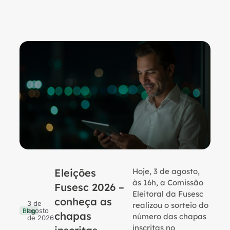
Eleições
Hoje, 3 de agosto,
B
às 16h, a Comissão
Fusesc 2026 –
Eleitoral da Fusesc
conheça as
3 de
realizou o sorteio do
agosto
Blog
chapas
número das chapas
de 2026
inscritas no