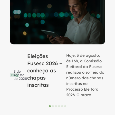
Eleições
Hoje, 3 de agosto,
B
às 16h, a Comissão
Fusesc 2026 –
Eleitoral da Fusesc
conheça as
3 de
realizou o sorteio do
agosto
Blog
chapas
número das chapas
de 2026
inscritas no
inscritas
Processo Eleitoral
2026. O prazo