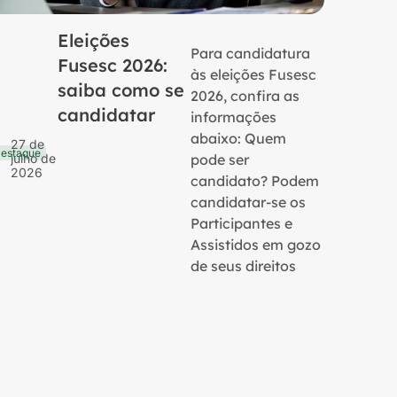
Eleições
Para candidatura
Fusesc 2026:
às eleições Fusesc
saiba como se
2026, confira as
candidatar
informações
16 de
Notícias
julho 
abaixo: Quem
27 de
2026
estaque
pode ser
julho de
2026
candidato? Podem
candidatar-se os
Participantes e
Assistidos em gozo
de seus direitos