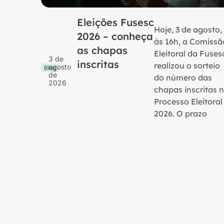
Eleições Fusesc
Hoje, 3 de agosto,
2026 – conheça
às 16h, a Comissã
as chapas
Eleitoral da Fuses
3 de
inscritas
realizou o sorteio
agosto
Blog
de
do número das
2026
chapas inscritas 
Processo Eleitoral
2026. O prazo