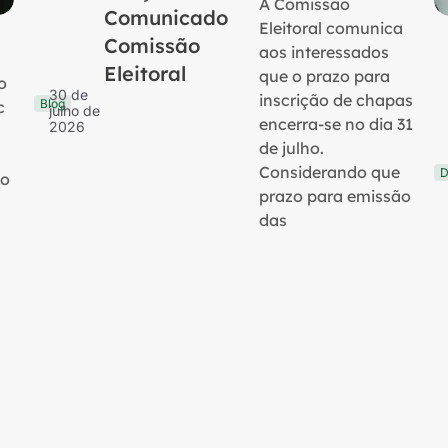
A Comissão
Comunicado
Eleitoral comunica
Comissão
aos interessados
Eleitoral
que o prazo para
o
30 de
inscrição de chapas
Blog
c
julho de
encerra-se no dia 31
2026
de julho.
Considerando que
D
no
prazo para emissão
das