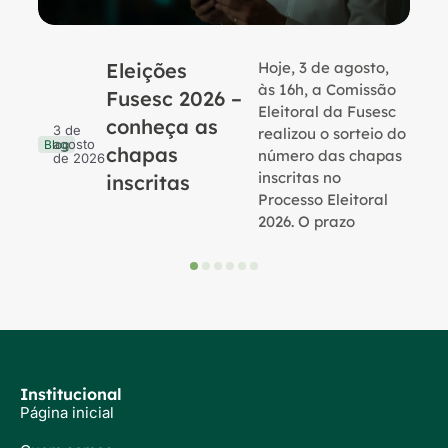
Eleições
Hoje, 3 de agosto,
B
às 16h, a Comissão
Fusesc 2026 –
Eleitoral da Fusesc
conheça as
3 de
realizou o sorteio do
agosto
Blog
chapas
número das chapas
de 2026
inscritas no
inscritas
Processo Eleitoral
2026. O prazo
Institucional
Página inicial