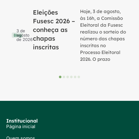
Eleições
Hoje, 3 de agosto,
B
às 16h, a Comissão
Fusesc 2026 –
Eleitoral da Fusesc
conheça as
3 de
realizou o sorteio do
agosto
Blog
chapas
número das chapas
de 2026
inscritas no
inscritas
Processo Eleitoral
2026. O prazo
Institucional
Página inicial
Quem somos