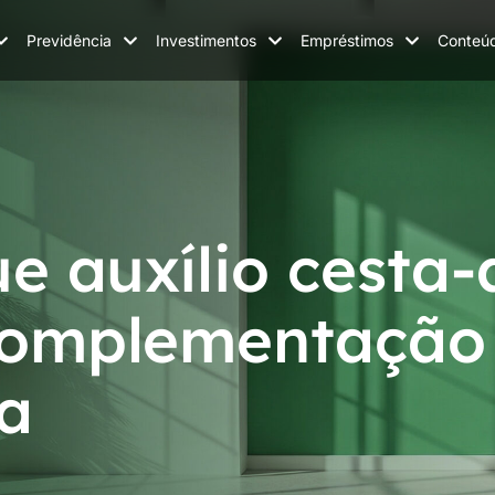
Previdência
Investimentos
Empréstimos
Conteú
e auxílio cesta
complementação
a