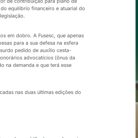
lor de contribuição para plano de
o equilíbrio financeiro e atuarial do
legislação.
tos em dobro. A Fusesc, que apenas
pesas para a sua defesa na esfera
bsurdo pedido de auxílio cesta-
honorários advocatícios (ônus da
ido na demanda e que terá esse
licadas nas duas últimas edições do