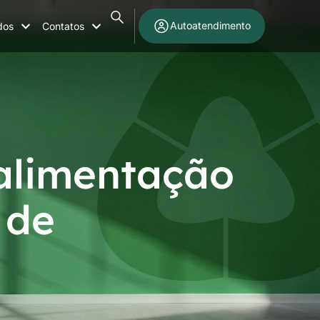
Autoatendimento
dos
Contatos
-alimentação
 de