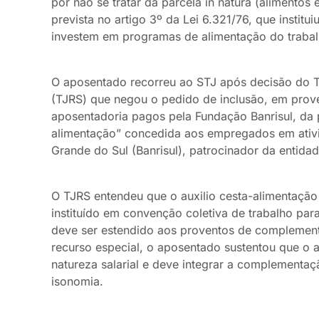
por não se tratar da parcela in natura (alimento
prevista no artigo 3º da Lei 6.321/76, que institu
investem em programas de alimentação do trabal
O aposentado recorreu ao STJ após decisão do Tr
(TJRS) que negou o pedido de inclusão, em pro
aposentadoria pagos pela Fundação Banrisul, da 
alimentação” concedida aos empregados em ativ
Grande do Sul (Banrisul), patrocinador da entida
O TJRS entendeu que o auxilio cesta-alimentação 
instituído em convenção coletiva de trabalho para
deve ser estendido aos proventos de complement
recurso especial, o aposentado sustentou que o au
natureza salarial e deve integrar a complementaç
isonomia.