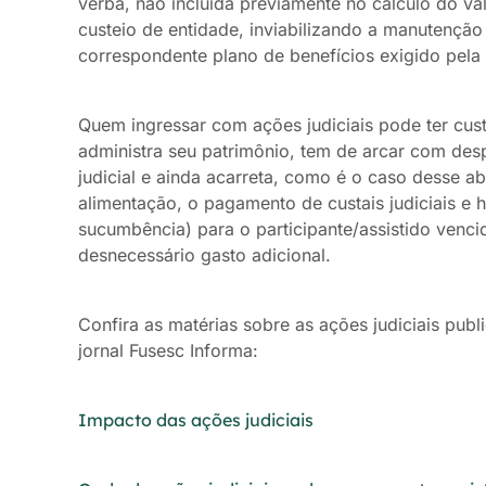
verba, não incluída previamente no cálculo do va
custeio de entidade, inviabilizando a manutenção d
correspondente plano de benefícios exigido pela 
Quem ingressar com ações judiciais pode ter cus
administra seu patrimônio, tem de arcar com des
judicial e ainda acarreta, como é o caso desse a
alimentação, o pagamento de custais judiciais e 
sucumbência) para o participante/assistido venc
desnecessário gasto adicional.
Confira as matérias sobre as ações judiciais pub
jornal Fusesc Informa:
Impacto das ações judiciais