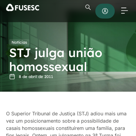
Notícias
STJ julga união
homossexual
8 de abril de 2011
O Superior Tribunal de Justiça (STJ) adiou mais uma
vez um posicionamento sobre a possibilidade de
casais homossexuais constituírem uma família, para
fins legais. Ontem, um julgamento na 3ª Turma foi