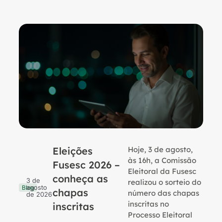
Eleições
Hoje, 3 de agosto,
B
às 16h, a Comissão
Fusesc 2026 –
Eleitoral da Fusesc
conheça as
3 de
realizou o sorteio do
agosto
Blog
chapas
número das chapas
de 2026
inscritas no
inscritas
Processo Eleitoral