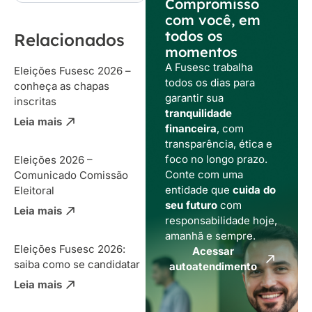
Compromisso
com você, em
todos os
Relacionados
momentos
A Fusesc trabalha
Eleições Fusesc 2026 –
todos os dias para
conheça as chapas
garantir sua
inscritas
tranquilidade
Leia mais
financeira
, com
transparência, ética e
foco no longo prazo.
Eleições 2026 –
Conte com uma
Comunicado Comissão
entidade que
cuida do
Eleitoral
seu futuro
com
Leia mais
responsabilidade hoje,
amanhã e sempre.
Eleições Fusesc 2026:
Acessar
saiba como se candidatar
autoatendimento
Leia mais