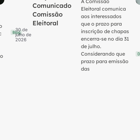
A Comissão
Comunicado
Eleitoral comunica
Comissão
aos interessados
Eleitoral
que o prazo para
o
30 de
inscrição de chapas
Blog
c
julho de
encerra-se no dia 31
2026
de julho.
Considerando que
D
no
prazo para emissão
das