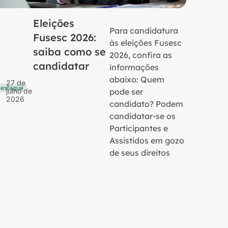
Eleições
Para candidatura
Fusesc 2026:
às eleições Fusesc
saiba como se
2026, confira as
candidatar
informações
16 de
Notícias
julho 
abaixo: Quem
27 de
2026
estaque
pode ser
julho de
2026
candidato? Podem
candidatar-se os
Participantes e
Assistidos em gozo
de seus direitos