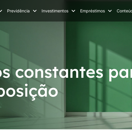
Previdência
Investimentos
Empréstimos
Conteú
os constantes pa
posição