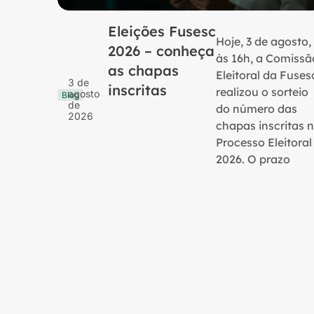
Eleições Fusesc
Hoje, 3 de agosto,
2026 – conheça
às 16h, a Comissã
as chapas
Eleitoral da Fuses
3 de
inscritas
realizou o sorteio
agosto
Blog
de
do número das
2026
chapas inscritas 
Processo Eleitoral
2026. O prazo