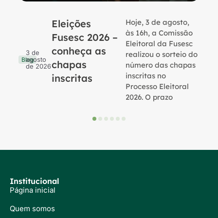
Eleições
Hoje, 3 de agosto,
B
às 16h, a Comissão
Fusesc 2026 –
Eleitoral da Fusesc
conheça as
3 de
realizou o sorteio do
agosto
Blog
chapas
número das chapas
de 2026
inscritas no
inscritas
Processo Eleitoral
2026. O prazo
Institucional
Página inicial
Quem somos