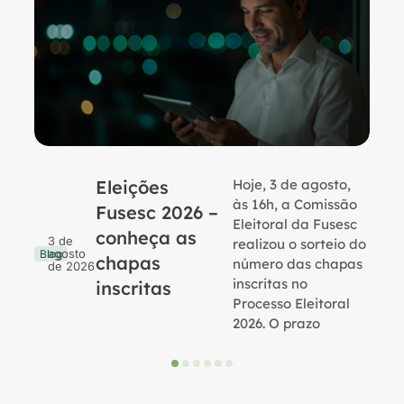
Eleições
Hoje, 3 de agosto,
B
às 16h, a Comissão
Fusesc 2026 –
Eleitoral da Fusesc
conheça as
3 de
realizou o sorteio do
agosto
Blog
chapas
número das chapas
de 2026
inscritas no
inscritas
Processo Eleitoral
2026. O prazo