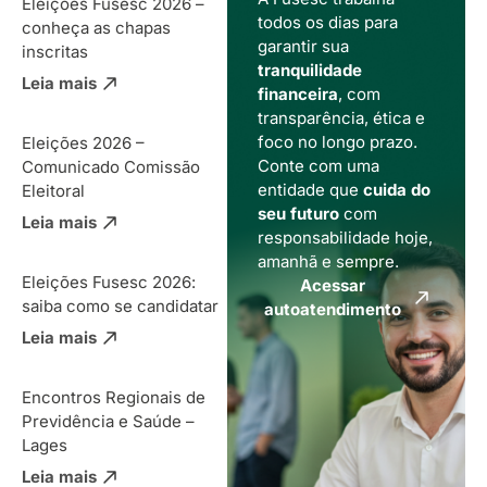
Eleições Fusesc 2026 –
todos os dias para
conheça as chapas
garantir sua
inscritas
tranquilidade
Leia mais
financeira
, com
transparência, ética e
foco no longo prazo.
Eleições 2026 –
Conte com uma
Comunicado Comissão
entidade que
cuida do
Eleitoral
seu futuro
com
Leia mais
responsabilidade hoje,
amanhã e sempre.
Eleições Fusesc 2026:
Acessar
saiba como se candidatar
autoatendimento
Leia mais
Encontros Regionais de
Previdência e Saúde –
Lages
Leia mais