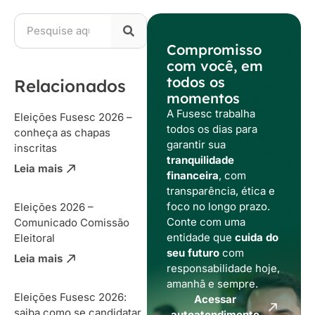
Compromisso
com você, em
todos os
Relacionados
momentos
A Fusesc trabalha
Eleições Fusesc 2026 –
todos os dias para
conheça as chapas
garantir sua
inscritas
tranquilidade
Leia mais
financeira
, com
transparência, ética e
foco no longo prazo.
Eleições 2026 –
Conte com uma
Comunicado Comissão
entidade que
cuida do
Eleitoral
seu futuro
com
Leia mais
responsabilidade hoje,
amanhã e sempre.
Eleições Fusesc 2026:
Acessar
saiba como se candidatar
autoatendimento