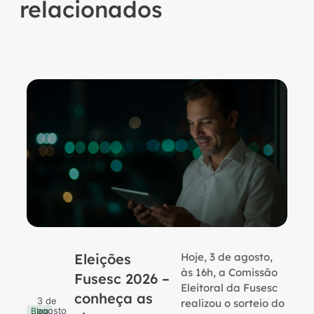
relacionados
Eleições
Hoje, 3 de agosto,
B
às 16h, a Comissão
Fusesc 2026 –
Eleitoral da Fusesc
conheça as
3 de
realizou o sorteio do
agosto
Blog