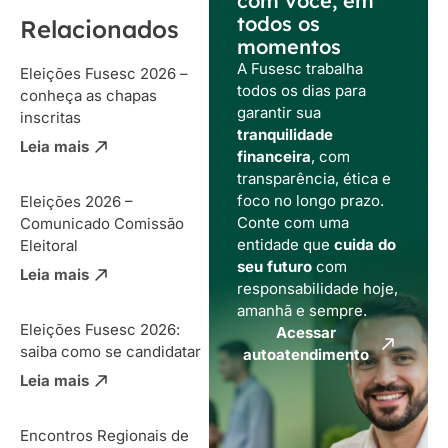
com você, em
todos os
Relacionados
momentos
A Fusesc trabalha
Eleições Fusesc 2026 –
todos os dias para
conheça as chapas
garantir sua
inscritas
tranquilidade
Leia mais
financeira
, com
transparência, ética e
foco no longo prazo.
Eleições 2026 –
Conte com uma
Comunicado Comissão
entidade que
cuida do
Eleitoral
seu futuro
com
Leia mais
responsabilidade hoje,
amanhã e sempre.
Eleições Fusesc 2026:
Acessar
saiba como se candidatar
autoatendimento
Leia mais
Encontros Regionais de