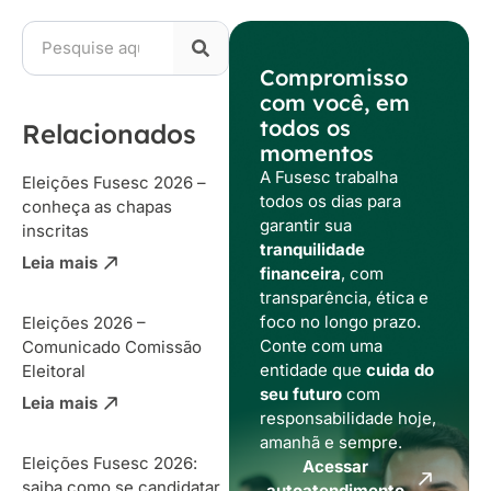
Compromisso
com você, em
todos os
Relacionados
momentos
A Fusesc trabalha
Eleições Fusesc 2026 –
todos os dias para
conheça as chapas
garantir sua
inscritas
tranquilidade
Leia mais
financeira
, com
transparência, ética e
foco no longo prazo.
Eleições 2026 –
Conte com uma
Comunicado Comissão
entidade que
cuida do
Eleitoral
seu futuro
com
Leia mais
responsabilidade hoje,
amanhã e sempre.
Eleições Fusesc 2026:
Acessar
saiba como se candidatar
autoatendimento