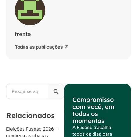
frente
Todas as publicações
Compromisso
com você, em
todos os
Relacionados
momentos
A Fusesc trabalha
Eleições Fusesc 2026 –
todos os dias para
conheça as chapas