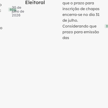
Eleitoral
que o prazo para
o
30 de
inscrição de chapas
Blog
c
julho de
encerra-se no dia 31
2026
de julho.
Considerando que
D
no
prazo para emissão
das