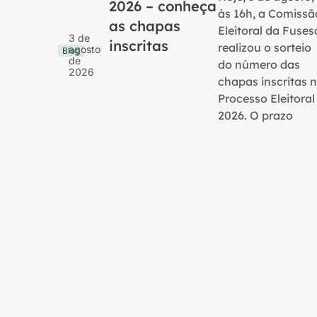
2026 – conheça
às 16h, a Comissã
as chapas
Eleitoral da Fuses
3 de
inscritas
realizou o sorteio
agosto
Blog
de
do número das
2026
chapas inscritas 
Processo Eleitoral
2026. O prazo