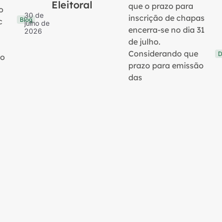
Eleitoral
que o prazo para
o
30 de
inscrição de chapas
Blog
c
julho de
encerra-se no dia 31
2026
de julho.
Considerando que
D
no
prazo para emissão
das