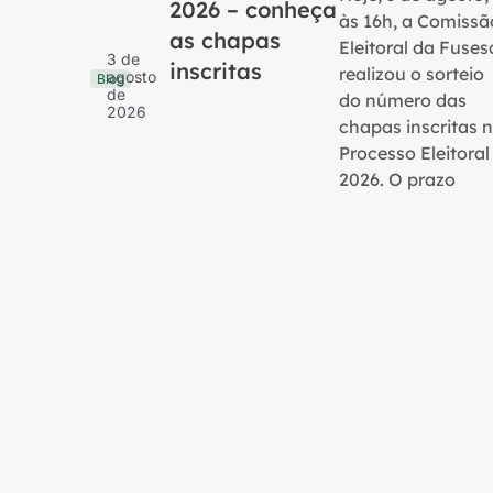
2026 – conheça
às 16h, a Comissã
as chapas
Eleitoral da Fuses
3 de
inscritas
realizou o sorteio
agosto
Blog
de
do número das
2026
chapas inscritas 
Processo Eleitoral
2026. O prazo