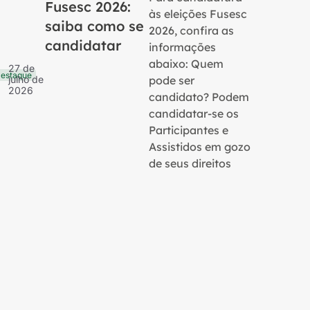
Fusesc 2026:
às eleições Fusesc
saiba como se
2026, confira as
candidatar
informações
16 de
Notícias
julho 
abaixo: Quem
27 de
2026
estaque
pode ser
julho de
2026
candidato? Podem
candidatar-se os
Participantes e
Assistidos em gozo
de seus direitos