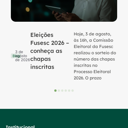
Eleições
Hoje, 3 de agosto,
B
às 16h, a Comissão
Fusesc 2026 –
Eleitoral da Fusesc
conheça as
3 de
realizou o sorteio do
agosto
Blog
chapas
número das chapas
de 2026
inscritas no
inscritas
Processo Eleitoral
2026. O prazo
Institucional