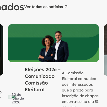
nados
Ver todas as notícias
Eleições 2026 –
A Comissão
Comunicado
Eleitoral comunica
Comissão
aos interessados
Eleitoral
que o prazo para
o
30 de
inscrição de chapas
Blog
c
julho de
encerra-se no dia 31
2026