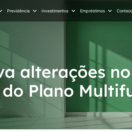
Previdência
Investimentos
Empréstimos
Conteú
a alterações no
do Plano Multifu