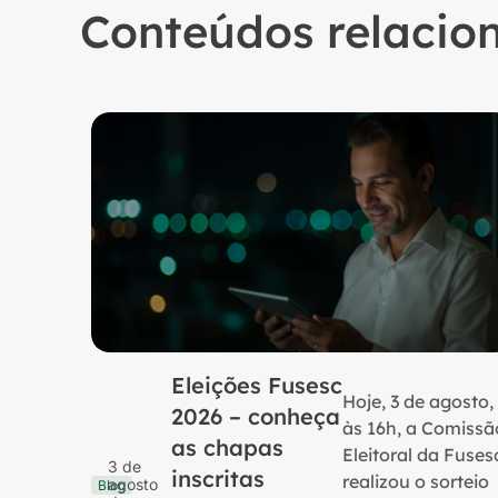
Conteúdos relacio
Eleições Fusesc
Hoje, 3 de agosto,
2026 – conheça
às 16h, a Comissã
as chapas
Eleitoral da Fuses
3 de
inscritas
realizou o sorteio
agosto
Blog