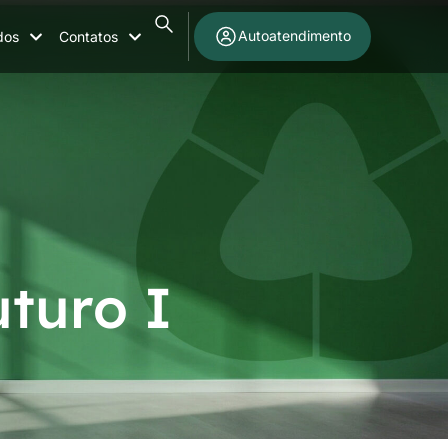
Autoatendimento
dos
Contatos
turo I