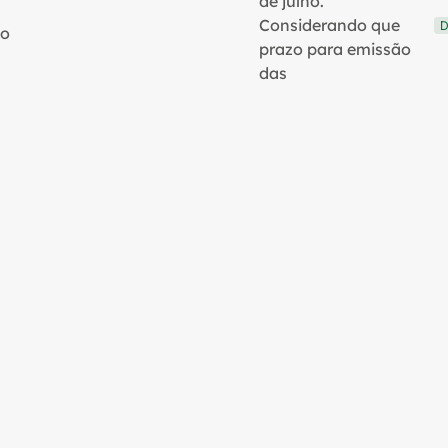
de julho.
Considerando que
D
no
prazo para emissão
das